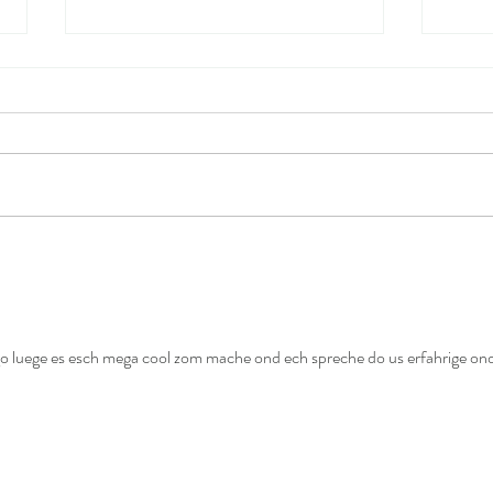
Grün ist das Leben
Früh
Blau
o luege es esch mega cool zom mache ond ech spreche do us erfahrige ond