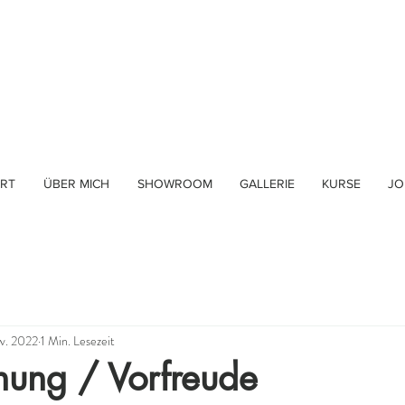
RT
ÜBER MICH
SHOWROOM
GALLERIE
KURSE
JO
v. 2022
1 Min. Lesezeit
hung / Vorfreude