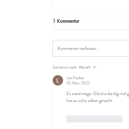
1 Kommentar
Kommentar verfassen...
Was geht ab bei mir!!!!!!
Sortieren nach:
Aktuell
Märkte in Suhr und im
Les Fischer
Neubad Luzern
10. Nov. 2022
Es werd mega. Gönd a die täg mol g
has au scho sälber gmacht
Gefällt mir
Antworten