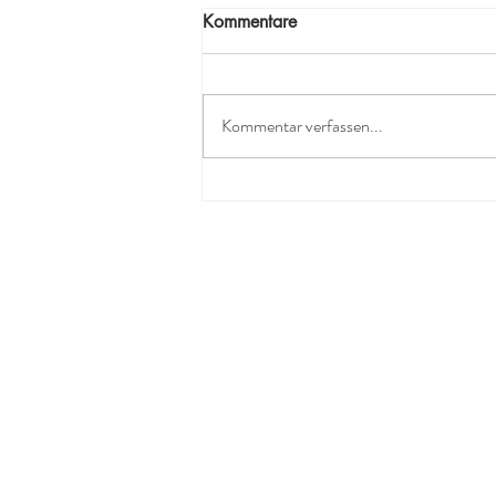
Kommentare
Kommentar verfassen...
Was geht ab bei mir!!!!!!
Märkte in Suhr und im
Neubad Luzern