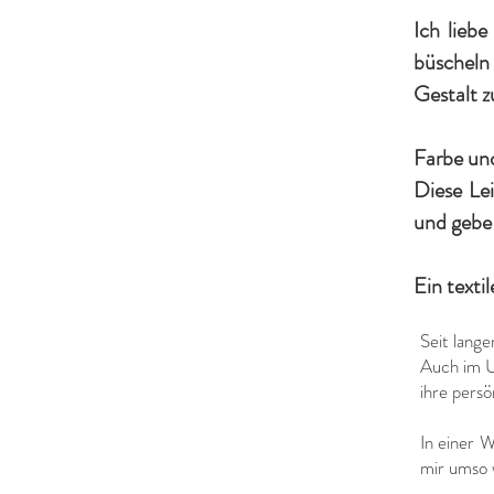
Ich lieb
büscheln
Gestalt z
Farbe un
Diese Lei
und gebe
Ein texti
Seit lange
Auch im U
ihre persö
In einer W
mir umso 