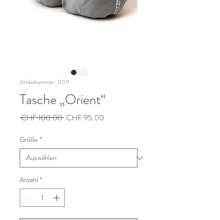
Artikelnummer: 0011
Tasche „Orient“
Standardpreis
Sale-
 CHF 100.00 
CHF 95.00
Preis
Größe
*
Anzahl
*