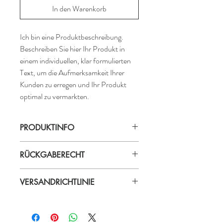
In den Warenkorb
Ich bin eine Produktbeschreibung. 
Beschreiben Sie hier Ihr Produkt in 
einem individuellen, klar formulierten 
Text, um die Aufmerksamkeit Ihrer 
Kunden zu erregen und Ihr Produkt 
optimal zu vermarkten.
PRODUKTINFO
Ich bin ein Produktdetail. Hier können Sie 
RÜCKGABERECHT
weitere Details zu Ihrem Produkt wie 
beispielsweise Größen, Materialien und 
Ich bin eine Rückgaberichtlinie. Hier 
Anleitungen aufführen. Hier können Sie 
VERSANDRICHTLINIE
können Sie Ihren Kunden erklären, was zu 
beschreiben, was Ihr Produkt besonders 
tun ist, falls diese mit dem Kauf nicht 
macht und wie Ihre Kunden von diesem 
Ich bin eine Versandrichtlinie. Hier 
zufrieden sind. Klare Widerrufs- und 
Produkt profitieren können.
können Sie Ihren Kunden Informationen 
Rückgabebedingungen sind rechtlich 
über Ihre Versandmethoden, 