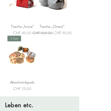
Tasche „Ivone“
Tasche „Orient“
Preis
Standardpreis
Sale-Preis
CHF 45.00
CHF 100.00
CHF 95.00
5 Set
Abschminkpads
Preis
CHF 25.00
Leben etc.