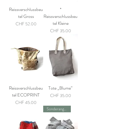
Reissverschlussbeu
*
tel Gross
Reissverschlussbeu
tel Kleine
Preis
CHF 52.00
Preis
CHF 35.00
Reissverschlussbeu
Tote „Blume“
tel ECOPRINT
Preis
CHF 35.00
Preis
CHF 45.00
Sonderangebot